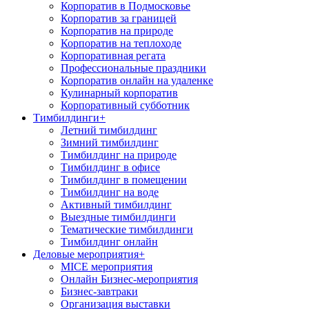
Корпоратив в Подмосковье
Корпоратив за границей
Корпоратив на природе
Корпоратив на теплоходе
Корпоративная регата
Профессиональные праздники
Корпоратив онлайн на удаленке
Кулинарный корпоратив
Корпоративный субботник
Тимбилдинги
+
Летний тимбилдинг
Зимний тимбилдинг
Тимбилдинг на природе
Тимбилдинг в офисе
Тимбилдинг в помещении
Тимбилдинг на воде
Активный тимбилдинг
Выездные тимбилдинги
Тематические тимбилдинги
Тимбилдинг онлайн
Деловые мероприятия
+
MICE мероприятия
Онлайн Бизнес-мероприятия
Бизнес-завтраки
Организация выставки