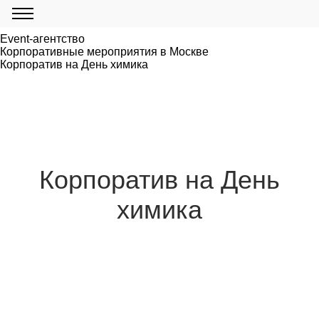
Event-агентство
Корпоративные мероприятия в Москве
Корпоратив на День химика
Корпоратив на День
химика
Корпоратив на День химика от OK EVENT - это
креативное и интерактивное мероприятие для
компаний, желающих отметить
профессиональный праздник своих