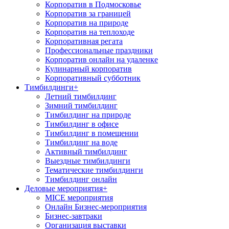
Корпоратив в Подмосковье
Корпоратив за границей
Корпоратив на природе
Корпоратив на теплоходе
Корпоративная регата
Профессиональные праздники
Корпоратив онлайн на удаленке
Кулинарный корпоратив
Корпоративный субботник
Тимбилдинги
+
Летний тимбилдинг
Зимний тимбилдинг
Тимбилдинг на природе
Тимбилдинг в офисе
Тимбилдинг в помещении
Тимбилдинг на воде
Активный тимбилдинг
Выездные тимбилдинги
Тематические тимбилдинги
Тимбилдинг онлайн
Деловые мероприятия
+
MICE мероприятия
Онлайн Бизнес-мероприятия
Бизнес-завтраки
Организация выставки