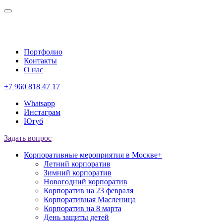
Портфолио
Контакты
О нас
+7 960 818 47 17
Whatsapp
Инстаграм
Ютуб
Задать вопрос
Корпоративные мероприятия в Москве
+
Летний корпоратив
Зимний корпоратив
Новогодний корпоратив
Корпоратив на 23 февраля
Корпоративная Масленица
Корпоратив на 8 марта
День защиты детей