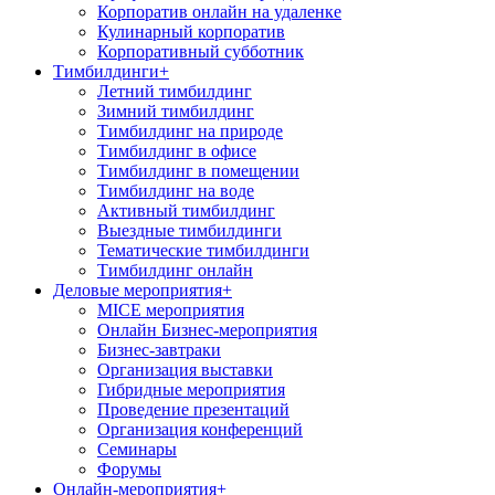
Корпоратив онлайн на удаленке
Кулинарный корпоратив
Корпоративный субботник
Тимбилдинги
+
Летний тимбилдинг
Зимний тимбилдинг
Тимбилдинг на природе
Тимбилдинг в офисе
Тимбилдинг в помещении
Тимбилдинг на воде
Активный тимбилдинг
Выездные тимбилдинги
Тематические тимбилдинги
Тимбилдинг онлайн
Деловые мероприятия
+
MICE мероприятия
Онлайн Бизнес-мероприятия
Бизнес-завтраки
Организация выставки
Гибридные мероприятия
Проведение презентаций
Организация конференций
Семинары
Форумы
Онлайн-мероприятия
+