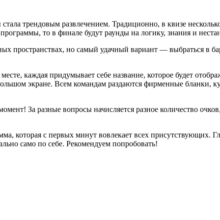
 стала трендовым развлечением. Традиционно, в квизе несколько
рограммы, то в финале будут раунды на логику, знания и неста
х пространствах, но самый удачный вариант — выбраться в бар
 месте, каждая придумывает себе название, которое будет отоб
ольшом экране. Всем командам раздаются фирменные бланки, куд
момент! За разные вопросы начисляется разное количество очков
рамма, которая с первых минут вовлекает всех присутствующих.
ально само по себе. Рекомендуем попробовать!