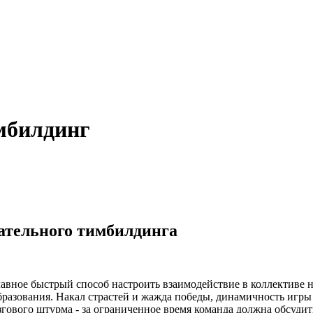
мбилдинг
ательного тимбилдинга
лавное быстрый способ настроить взаимодействие в коллективе
бразования. Накал страстей и жажда победы, динамичность игры
ового штурма - за ограниченное время команда должна обсудить