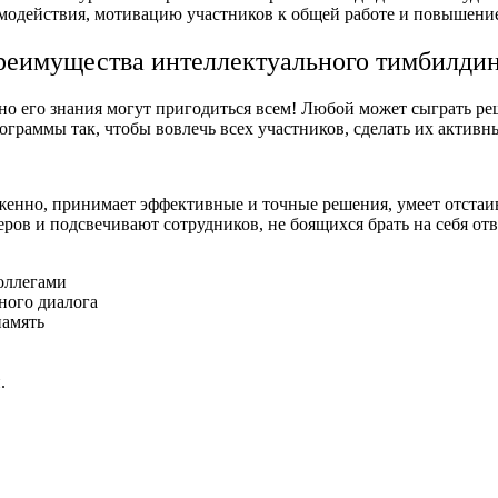
имодействия, мотивацию участников к общей работе и повышение
реимущества интеллектуального тимбилдин
но его знания могут пригодиться всем! Любой может сыграть р
ограммы так, чтобы вовлечь всех участников, сделать их акти
слаженно, принимает эффективные и точные решения, умеет отста
в и подсвечивают сотрудников, не боящихся брать на себя отве
оллегами
ного диалога
память
.